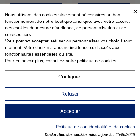
Ajouter au panier
Ajouter au panier
×
Nous utilisons des cookies strictement nécessaires au bon
fonctionnement de notre boutique ainsi que, avec votre accord,
des cookies de mesure d’audience, de personnalisation et de
services tiers.
LES IMMANQUABLES
Vous pouvez accepter, refuser ou personnaliser vos choix à tout
moment. Votre choix n’a aucune incidence sur l’accès aux
fonctionnalités essentielles du site.
LIENS UTILES
Pour en savoir plus, consultez notre politique de cookies.
VOTRE COMPTE
Configurer
CONTACTEZ-NOUS
Refuser
Accepter
© 2026 Powered by Courville Victor
Politique de confidentialité et de cookies
0
Déclaration des cookies mise à jour le :
25/06/2026