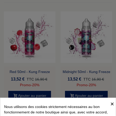
Red 50ml - Kung Freeze
Midnight 50ml - Kung Freeze
13,52 €
13,52 €
TTC
16,90 €
TTC
16,90 €
Promo
-20%
Promo
-20%
Ajouter au panier
Ajouter au panier
×
Nous utilisons des cookies strictement nécessaires au bon
Affichage
1
-2 de 2 article(s)
fonctionnement de notre boutique ainsi que, avec votre accord,