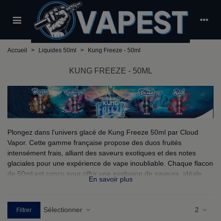
Accueil
>
Liquides 50ml
>
Kung Freeze - 50ml
KUNG FREEZE - 50ML
Plongez dans l'univers glacé de Kung Freeze 50ml par Cloud
Vapor. Cette gamme française propose des duos fruités
intensément frais, alliant des saveurs exotiques et des notes
glaciales pour une expérience de vape inoubliable. Chaque flacon
de 50ml est conçu pour offrir une explosion de saveurs, idéale
En savoir plus
pour les amateurs de sensations fortes.
Sélectionner
2
Filtrer