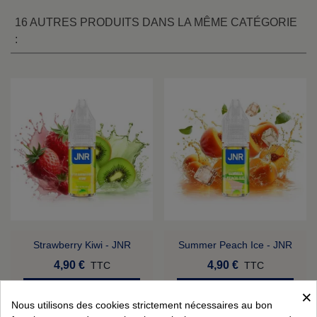
16 AUTRES PRODUITS DANS LA MÊME CATÉGORIE
:
Strawberry Kiwi - JNR
Summer Peach Ice - JNR
4,90 €
4,90 €
TTC
TTC
Ajouter au panier
Ajouter au panier
×
Nous utilisons des cookies strictement nécessaires au bon